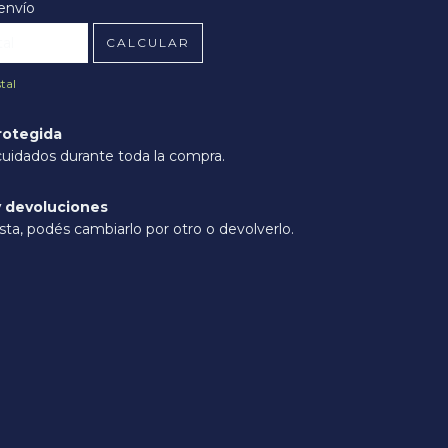
l CP:
CAMBIAR CP
envío
CALCULAR
tal
rotegida
cuidados durante toda la compra.
 devoluciones
sta, podés cambiarlo por otro o devolverlo.