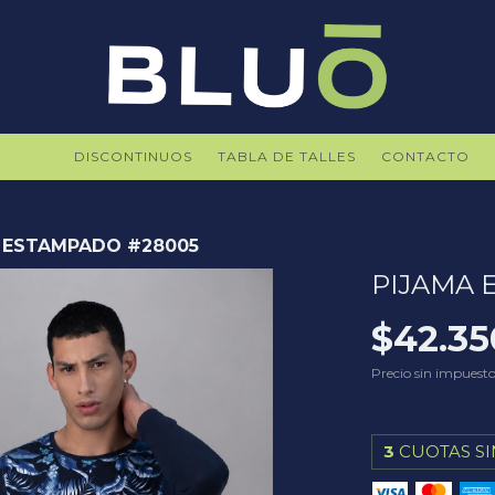
UCTOS
DISCONTINUOS
TABLA DE TALLES
CONTACTO
 ESTAMPADO #28005
PIJAMA 
$42.35
Precio sin impuest
3
CUOTAS SI