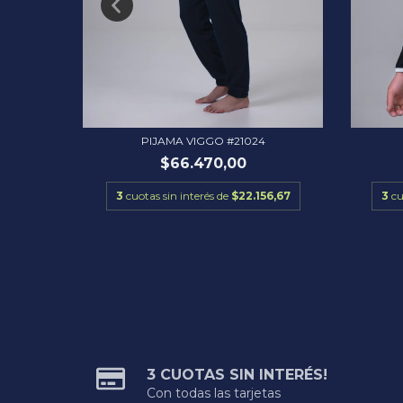
PIJAMA VIGGO #21024
$66.470,00
3,33
3
cuotas sin interés de
$22.156,67
3
cu
3 CUOTAS SIN INTERÉS!
Con todas las tarjetas