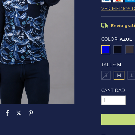
VER MEDIOS 
Envío grat
COLOR:
AZUL
TALLE:
M
S
M
L
CANTIDAD