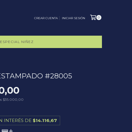
0
CREAR CUENTA
INICIAR SESIÓN
ESPECIAL NIÑEZ
ESTAMPADO #28005
0,00
os
$35.000,00
N INTERÉS DE
$14.116,67