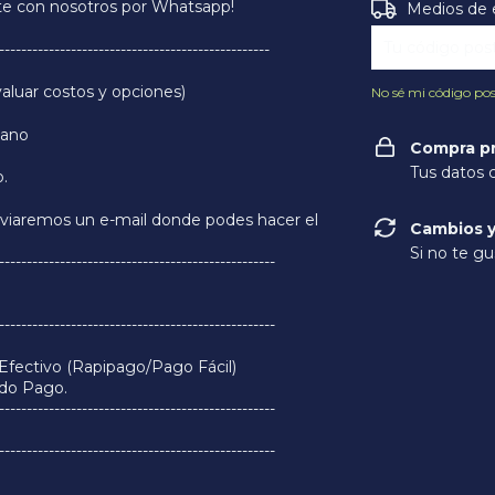
e con nosotros por Whatsapp!
Entregas para e
Medios de 
-------------------------------------------------
valuar costos y opciones)
No sé mi código pos
cano
Compra p
Tus datos 
.
nviaremos un e-mail donde podes hacer el
Cambios y
Si no te gu
--------------------------------------------------
--------------------------------------------------
Efectivo (Rapipago/Pago Fácil)
ado Pago.
--------------------------------------------------
--------------------------------------------------