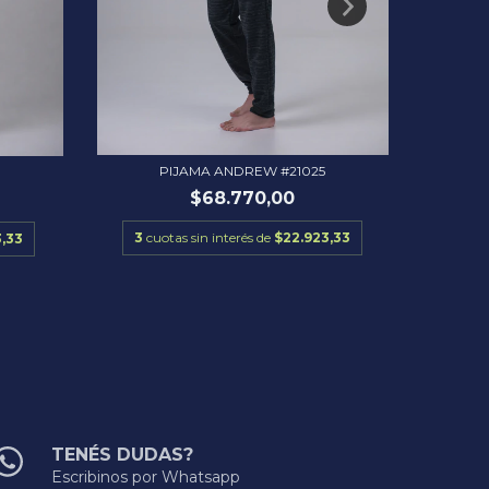
PIJAMA ANDREW #21025
$68.770,00
3
cuotas sin interés de
$22.923,33
3
cu
3,33
TENÉS DUDAS?
Escribinos por Whatsapp