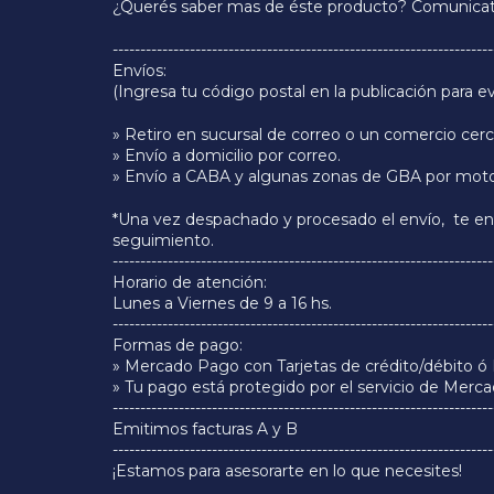
¿Querés saber mas de éste producto? Comunicat
---------------------------------------------------------------------
Envíos:
(Ingresa tu código postal en la publicación para e
» Retiro en sucursal de correo o un comercio cer
» Envío a domicilio por correo.
» Envío a CABA y algunas zonas de GBA por moto
*Una vez despachado y procesado el envío, te e
seguimiento.
---------------------------------------------------------------------
Horario de atención:
Lunes a Viernes de 9 a 16 hs.
---------------------------------------------------------------------
Formas de pago:
» Mercado Pago con Tarjetas de crédito/débito ó 
» Tu pago está protegido por el servicio de Merc
---------------------------------------------------------------------
Emitimos facturas A y B
---------------------------------------------------------------------
¡Estamos para asesorarte en lo que necesites!